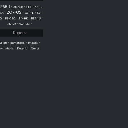
P6B-I
·
·
·
AU-S0B
CL-QB2
E-
·
ZQ7-QS
·
·
FSA
G3IP-E
50-
·
·
·
·
D
F5-O9O
EIX-HK
BZZ-1U
·
·
6I-3VX
W-3E44
Regions
·
·
·
Catch
Immensea
Impass
·
·
·
eythabolis
Detorid
Omist