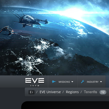
missions
industry
Tenerifis
EVE Universe
Regions
Ei
12