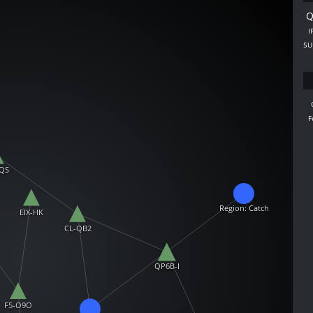
Q
I
5U
F
QS
Region: Catch
EIX-HK
CL-QB2
QP6B-I
F5-O9O