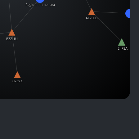
Region: Immensea
AU-S0B
Regio
Impa
BZZ-1U
E-IFSA
6I-3VX