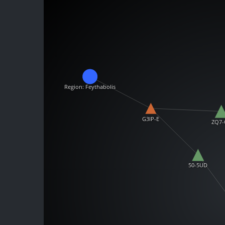
Region: Feythabolis
G3IP-E
ZQ7-
50-5UD