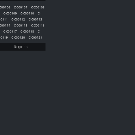
15
·
·
-C00106
C-C00107
C-C00108
·
·
·
C-C00109
C-C00110
C-
·
·
·
00111
C-C00112
C-C00113
·
·
-C00114
C-C00115
C-C00116
·
·
·
C-C00117
C-C00118
C-
·
·
·
00119
C-C00120
C-C00121
Regions
10
13