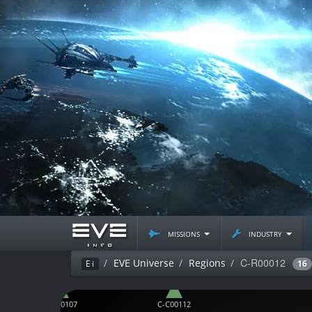
missions
industry
C-R00012
EVE Universe
Regions
Ei
16
C-C00107
C-C00112