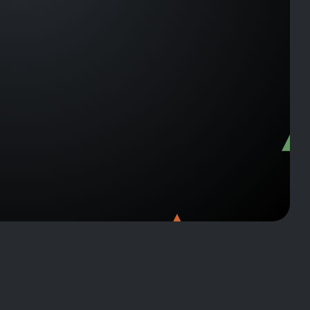
C-
C001
-C00108
C-C00118
C-
C001