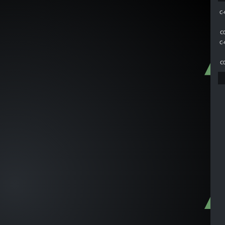
C001
C
C
C
C
C-
C001
C-
C001