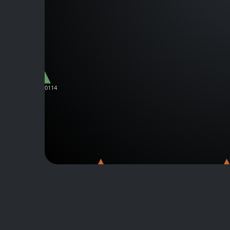
C-C00114
C-C00117
C-C00120
C