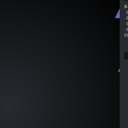
C000
B
B-
C000
C
B-
C000