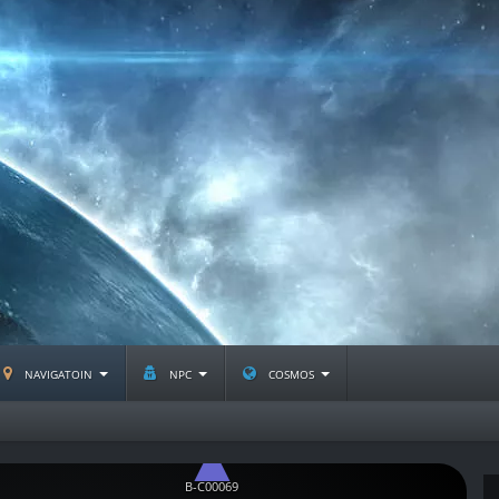
navigatoin
npc
cosmos
B-C00069
B-