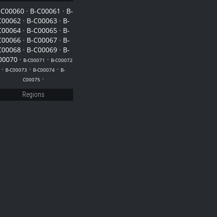
75
-C00060
·
B-C00061
·
B-
C00062
·
B-C00063
·
B-
C00064
·
B-C00065
·
B-
C00066
·
B-C00067
·
B-
67
C00068
·
B-C00069
·
B-
00070
·
·
B-C00071
B-C00072
·
·
·
B-C00073
B-C00074
B-
·
C00075
Regions
73