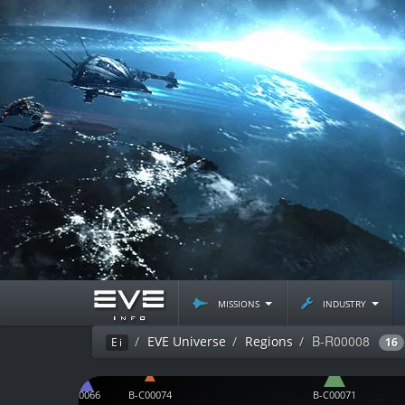
missions
industry
B-R00008
EVE Universe
Regions
Ei
16
B-C00066
B-C00074
B-C00071