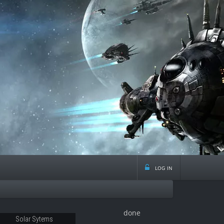
log in
done
Solar Sytems