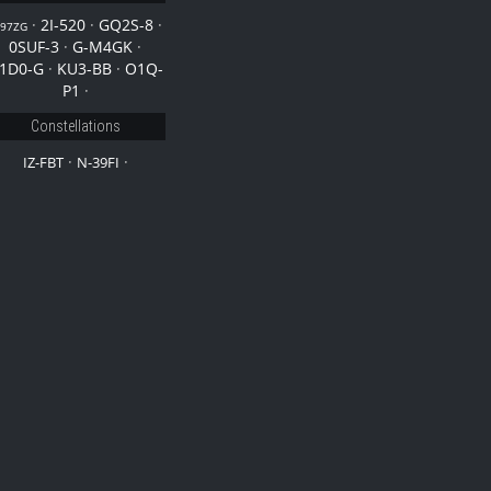
·
2I-520
·
GQ2S-8
·
-97ZG
0SUF-3
·
G-M4GK
·
1D0-G
·
KU3-BB
·
O1Q-
P1
·
Constellations
·
·
IZ-FBT
N-39FI