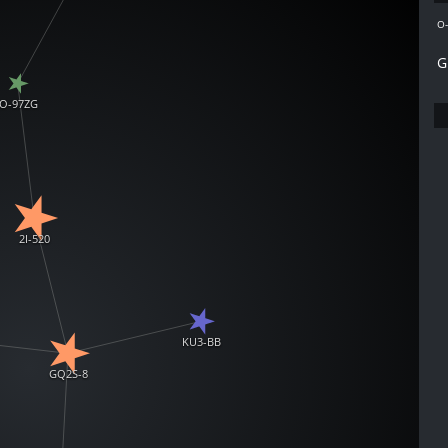
O
G
O-97ZG
2I-520
KU3-BB
GQ2S-8