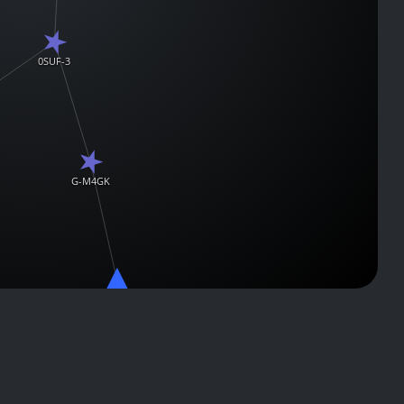
0SUF-3
G-M4GK
Constellation: N-39FI