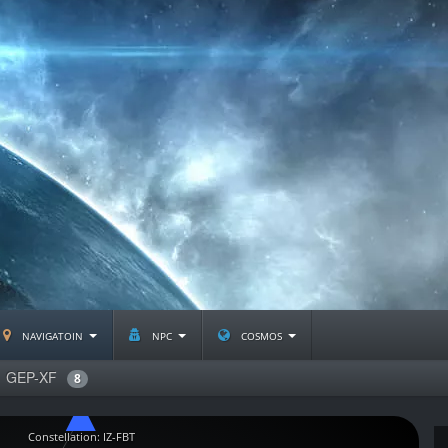
navigatoin
npc
cosmos
GEP-XF
8
Constellation: IZ-FBT